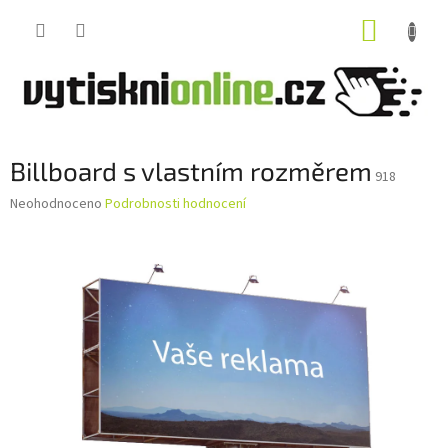
Přejít
NÁKUP
na
obsah
KOŠÍK
Billboard s vlastním rozměrem
918
Průměrné
Neohodnoceno
Podrobnosti hodnocení
hodnocení
produktu
je
0,0
z
5
hvězdiček.