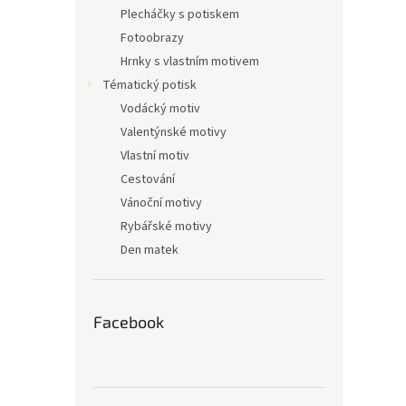
n
Plecháčky s potiskem
e
Fotoobrazy
l
Hrnky s vlastním motivem
Tématický potisk
Vodácký motiv
Valentýnské motivy
Vlastní motiv
Cestování
Vánoční motivy
Rybářské motivy
Den matek
Facebook