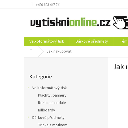
Přejít
+420 603 447 741
na
obsah
Velkoformátový tisk
Dárkové předměty
Téma
Domů
Jak nakupovat
P
Jak
o
Přeskočit
s
Kategorie
kategorie
t
r
Velkoformátový tisk
a
Plachty, bannery
n
Reklamní cedule
n
í
Billboardy
p
Dárkové předměty
a
Tricka s motivem