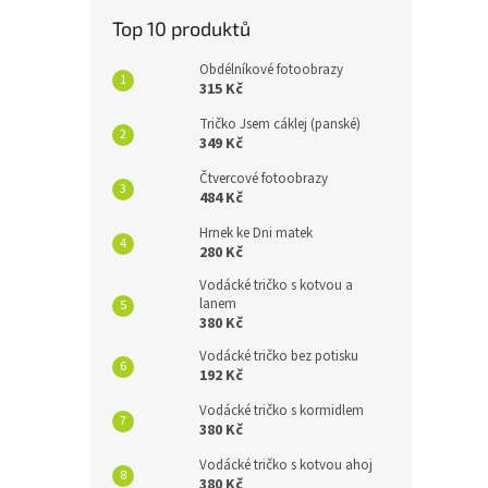
Top 10 produktů
Obdélníkové fotoobrazy
315 Kč
Tričko Jsem cáklej (panské)
349 Kč
Čtvercové fotoobrazy
484 Kč
Hrnek ke Dni matek
280 Kč
Vodácké tričko s kotvou a
lanem
380 Kč
Vodácké tričko bez potisku
192 Kč
Vodácké tričko s kormidlem
380 Kč
Vodácké tričko s kotvou ahoj
380 Kč