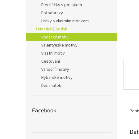
n
Plecháčky s potiskem
e
Fotoobrazy
l
Hrnky s vlastním motivem
Tématický potisk
Vodácký motiv
Valentýnské motivy
Vlastní motiv
Cestování
Vánoční motivy
Rybářské motivy
Den matek
Facebook
Popi
Det