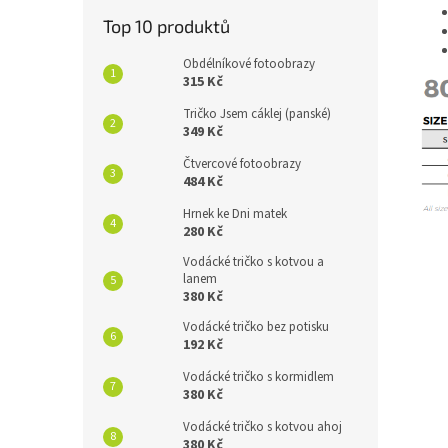
Top 10 produktů
Obdélníkové fotoobrazy
315 Kč
Tričko Jsem cáklej (panské)
349 Kč
Čtvercové fotoobrazy
484 Kč
Hrnek ke Dni matek
280 Kč
Vodácké tričko s kotvou a
lanem
380 Kč
Vodácké tričko bez potisku
192 Kč
Vodácké tričko s kormidlem
380 Kč
Vodácké tričko s kotvou ahoj
380 Kč