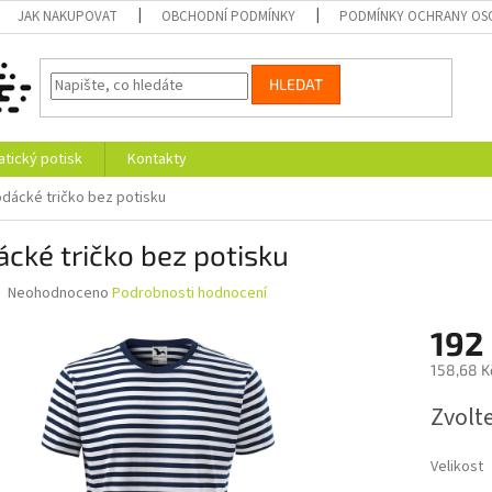
JAK NAKUPOVAT
OBCHODNÍ PODMÍNKY
PODMÍNKY OCHRANY OS
HLEDAT
tický potisk
Kontakty
dácké tričko bez potisku
cké tričko bez potisku
Průměrné
Neohodnoceno
Podrobnosti hodnocení
hodnocení
produktu
192
je
158,68 K
0,0
z
Měrná
Zvolt
5
cena:
hvězdiček.
Velikost