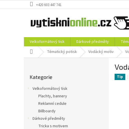
Přejít
+420 603 447 741
na
obsah
Velkoformátový tisk
Dárkové předměty
Téma
Domů
Tématický potisk
Vodácký motiv
Vo
P
Vodá
o
Přeskočit
s
Kategorie
kategorie
Tip
t
r
Velkoformátový tisk
a
Plachty, bannery
n
Reklamní cedule
n
í
Billboardy
p
Dárkové předměty
a
Tricka s motivem