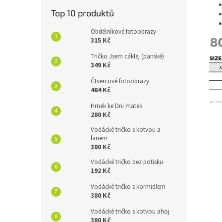
Top 10 produktů
Obdélníkové fotoobrazy
315 Kč
Tričko Jsem cáklej (panské)
349 Kč
Čtvercové fotoobrazy
484 Kč
Hrnek ke Dni matek
280 Kč
Vodácké tričko s kotvou a
lanem
380 Kč
Vodácké tričko bez potisku
192 Kč
Vodácké tričko s kormidlem
380 Kč
Vodácké tričko s kotvou ahoj
380 Kč