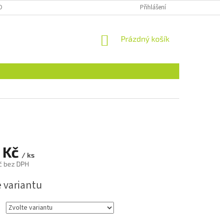
OBNÍCH ÚDAJŮ
Přihlášení
NÁKUPNÍ
Prázdný košík
KOŠÍK
 Kč
/ ks
č bez DPH
e variantu