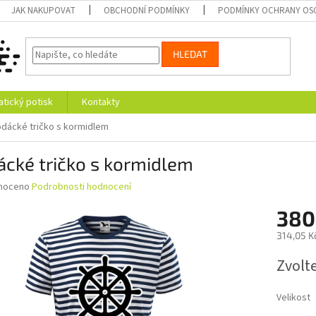
JAK NAKUPOVAT
OBCHODNÍ PODMÍNKY
PODMÍNKY OCHRANY OS
HLEDAT
tický potisk
Kontakty
dácké tričko s kormidlem
cké tričko s kormidlem
né
noceno
Podrobnosti hodnocení
ní
380
u
314,05 K
Měrná
Zvolt
cena:
ek.
Velikost