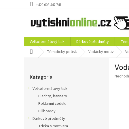
Přejít
+420 603 447 741
na
obsah
Velkoformátový tisk
Dárkové předměty
Téma
Domů
Tématický potisk
Vodácký motiv
Vo
P
Vodá
o
Přeskočit
s
Průměr
Neohod
Kategorie
kategorie
t
hodnoce
r
produkt
Velkoformátový tisk
a
je
Plachty, bannery
0,0
n
z
Reklamní cedule
n
5
í
Billboardy
hvězdič
p
Dárkové předměty
a
Tricka s motivem