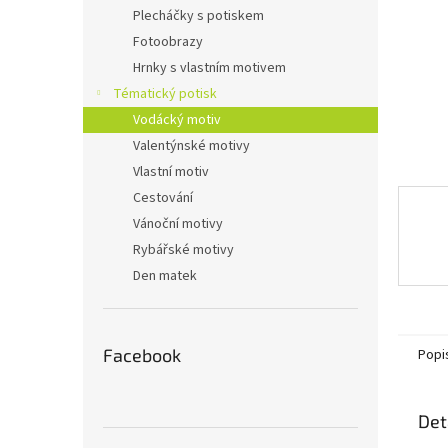
n
Plecháčky s potiskem
e
Fotoobrazy
l
Hrnky s vlastním motivem
Tématický potisk
Vodácký motiv
Valentýnské motivy
Vlastní motiv
Cestování
Vánoční motivy
Rybářské motivy
Den matek
Facebook
Popi
Det