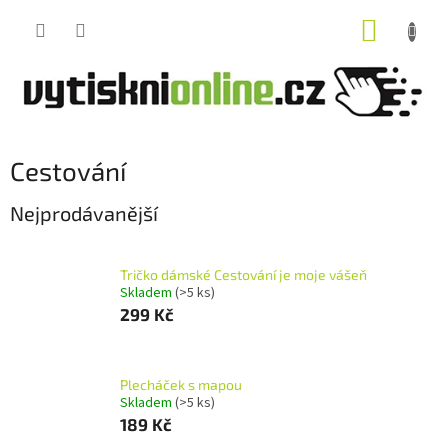
Přejít
NÁKUP
na
obsah
KOŠÍK
Cestování
Nejprodávanější
Tričko dámské Cestování je moje vášeň
Skladem
(>5 ks)
299 Kč
Plecháček s mapou
Skladem
(>5 ks)
189 Kč