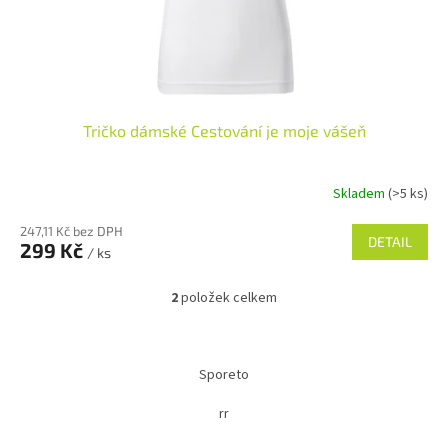
Tričko dámské Cestování je moje vášeň
Skladem
(>5 ks)
247,11 Kč bez DPH
DETAIL
299 Kč
/ ks
2
položek celkem
O
v
l
Z
á
á
Sporeto
d
p
a
a
rr
c
t
í