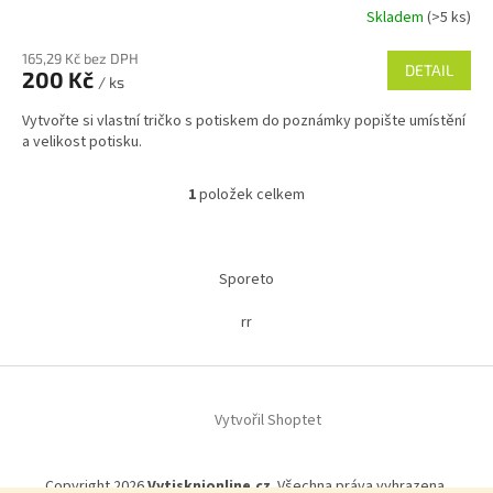
Skladem
(>5 ks)
165,29 Kč bez DPH
DETAIL
200 Kč
/ ks
Vytvořte si vlastní tričko s potiskem do poznámky popište umístění
a velikost potisku.
1
položek celkem
O
v
l
Z
á
á
Sporeto
d
p
a
a
rr
c
t
í
í
p
r
v
Vytvořil Shoptet
k
y
v
Copyright 2026
Vytisknionline.cz
. Všechna práva vyhrazena.