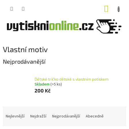
Přejít
NÁKUP
na
obsah
KOŠÍK
Vlastní motiv
Nejprodávanější
Dětské tričko dětské s vlastním potiskem
Skladem
(>5 ks)
200 Kč
Ř
a
Nejlevnější
Nejdražší
Nejprodávanější
Abecedně
z
e