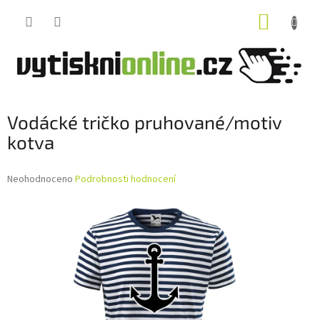
Přejít
NÁKUP
na
obsah
KOŠÍK
Vodácké tričko pruhované/motiv
kotva
Průměrné
Neohodnoceno
Podrobnosti hodnocení
hodnocení
produktu
je
0,0
z
5
hvězdiček.