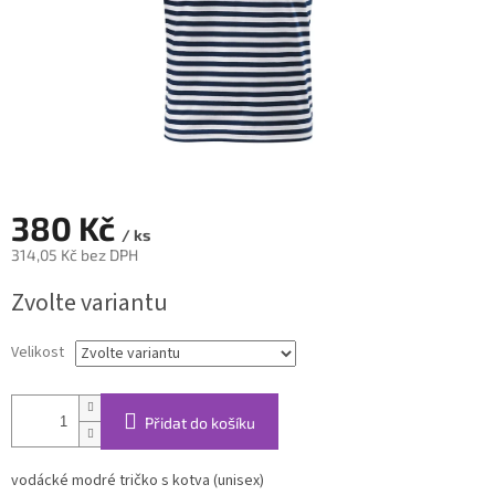
380 Kč
/ ks
314,05 Kč bez DPH
Měrná
Zvolte variantu
cena:
Velikost
Přidat do košíku
vodácké modré tričko s kotva (unisex)