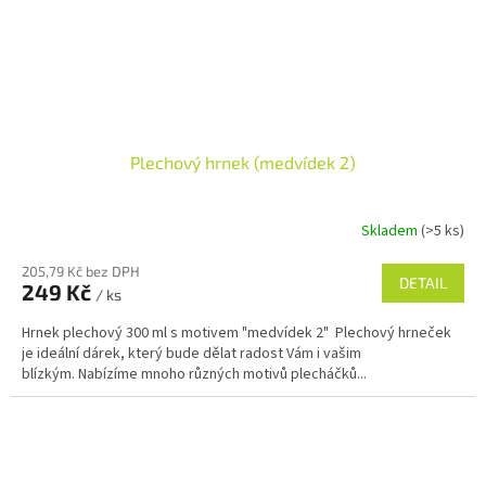
Plechový hrnek (medvídek 2)
Skladem
(>5 ks)
205,79 Kč bez DPH
DETAIL
249 Kč
/ ks
Hrnek plechový 300 ml s motivem "medvídek 2" Plechový hrneček
je ideální dárek, který bude dělat radost Vám i vašim
blízkým. Nabízíme mnoho různých motivů plecháčků...