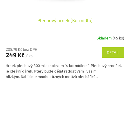
Plechový hrnek (Kormidlo)
Skladem
(>5 ks)
205,79 Kč bez DPH
DETAIL
249 Kč
/ ks
Hrnek plechový 300 ml s motivem "s kormidlem" Plechový hrneček
je ideální dárek, který bude dělat radost Vám i vašim
blízkým. Nabízíme mnoho různých motivů plecháčků...