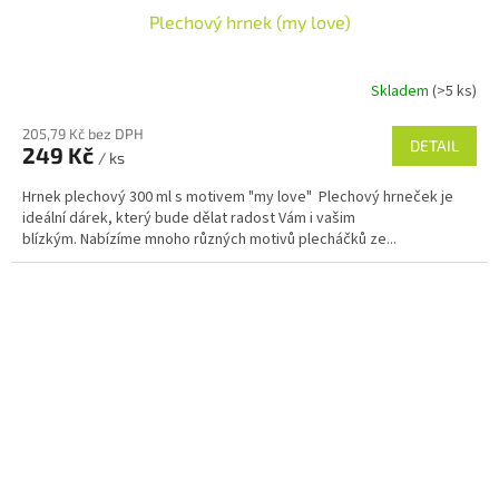
Plechový hrnek (my love)
Skladem
(>5 ks)
205,79 Kč bez DPH
DETAIL
249 Kč
/ ks
Hrnek plechový 300 ml s motivem "my love" Plechový hrneček je
ideální dárek, který bude dělat radost Vám i vašim
blízkým. Nabízíme mnoho různých motivů plecháčků ze...