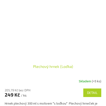
Plechový hrnek (Loďka)
Skladem
(>5 ks)
205,79 Kč bez DPH
DETAIL
249 Kč
/ ks
Hrnek plechový 300 ml s motivem "s loďkou" Plechový hrneček je