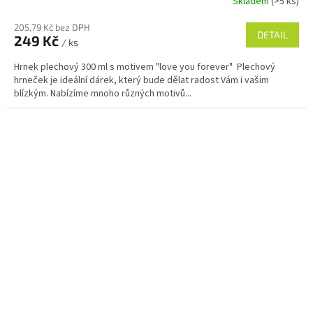
Skladem
(>5 ks)
205,79 Kč bez DPH
DETAIL
249 Kč
/ ks
Hrnek plechový 300 ml s motivem "love you forever" Plechový
hrneček je ideální dárek, který bude dělat radost Vám i vašim
blízkým. Nabízíme mnoho různých motivů...