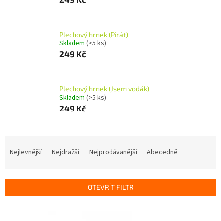
Plechový hrnek (Pirát)
Skladem
(>5 ks)
249 Kč
Plechový hrnek (Jsem vodák)
Skladem
(>5 ks)
249 Kč
Ř
a
Nejlevnější
Nejdražší
Nejprodávanější
Abecedně
z
e
n
OTEVŘÍT FILTR
í
p
V
r