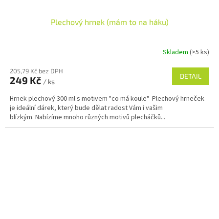
Plechový hrnek (mám to na háku)
Skladem
(>5 ks)
205,79 Kč bez DPH
DETAIL
249 Kč
/ ks
Hrnek plechový 300 ml s motivem "co má koule" Plechový hrneček
je ideální dárek, který bude dělat radost Vám i vašim
blízkým. Nabízíme mnoho různých motivů plecháčků...