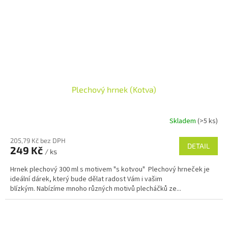
Plechový hrnek (Kotva)
Skladem
(>5 ks)
205,79 Kč bez DPH
DETAIL
249 Kč
/ ks
Hrnek plechový 300 ml s motivem "s kotvou" Plechový hrneček je
ideální dárek, který bude dělat radost Vám i vašim
blízkým. Nabízíme mnoho různých motivů plecháčků ze...