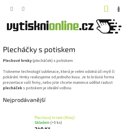
Přejít
NÁKUP
na
obsah
KOŠÍK
Plecháčky s potiskem
Plechové hrnky
(plecháček) s potiskem
Tiskneme technologií sublimace, která je velmi odolná úči mytí či
pokárání. Hrnky realizujeme od jednoho kusu. Je to krásná forma
prezentace vaší firmy, nebo jste chcete mamince udělat radost
plecháček
s potiskem je ideální volbou.
Nejprodávanější
Plechový hrnek (Ahoj)
Skladem
(>5 ks)
249 Kč