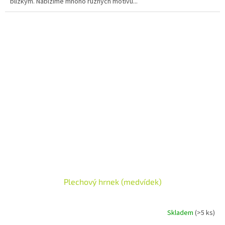
blízkým. Nabízíme mnoho různých motivů...
Plechový hrnek (medvídek)
Skladem
(>5 ks)