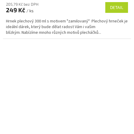
205,79 Kč bez DPH
DETAIL
249 Kč
/ ks
Hrnek plechový 300 ml s motivem "zamilovaný" Plechový hrneček je
ideální dárek, který bude dělat radost Vám i vašim
blízkým. Nabízíme mnoho různých motivů plecháčků...