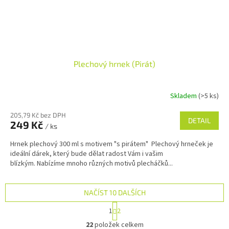
Plechový hrnek (Pirát)
Skladem
(>5 ks)
205,79 Kč bez DPH
DETAIL
249 Kč
/ ks
Hrnek plechový 300 ml s motivem "s pirátem" Plechový hrneček je
ideální dárek, který bude dělat radost Vám i vašim
blízkým. Nabízíme mnoho různých motivů plecháčků...
NAČÍST 10 DALŠÍCH
S
1
2
t
O
r
22
položek celkem