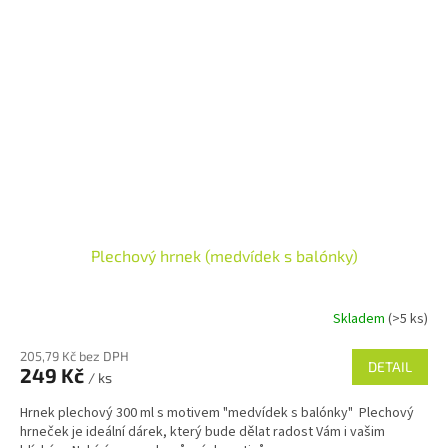
Plechový hrnek (medvídek s balónky)
Skladem
(>5 ks)
205,79 Kč bez DPH
DETAIL
249 Kč
/ ks
Hrnek plechový 300 ml s motivem "medvídek s balónky" Plechový
hrneček je ideální dárek, který bude dělat radost Vám i vašim