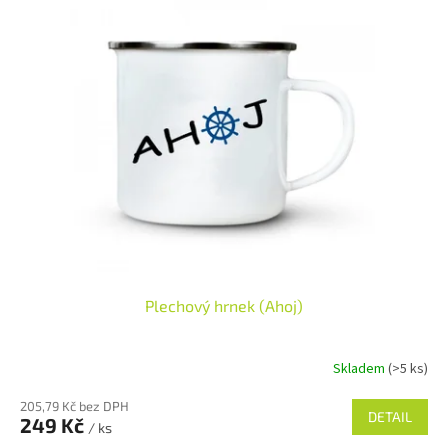
ý
o
p
d
i
u
s
k
p
t
r
ů
o
d
u
k
t
ů
Plechový hrnek (Ahoj)
Skladem
(>5 ks)
205,79 Kč bez DPH
DETAIL
249 Kč
/ ks