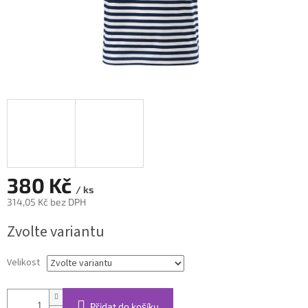
380 Kč
/ ks
314,05 Kč bez DPH
Měrná
Zvolte variantu
cena:
Velikost
Přidat do košíku