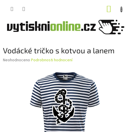
Přejít
NÁKUP
na
obsah
KOŠÍK
Vodácké tričko s kotvou a lanem
Průměrné
Neohodnoceno
Podrobnosti hodnocení
hodnocení
produktu
je
0,0
z
5
hvězdiček.