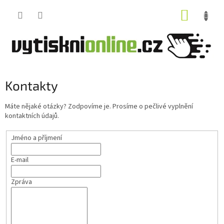
Přejít
NÁKUP
na
obsah
KOŠÍK
Kontakty
Máte nějaké otázky? Zodpovíme je. Prosíme o pečlivé vyplnění
kontaktních údajů.
Jméno a příjmení
E-mail
Zpráva