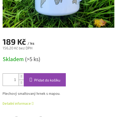
189 Kč
/ ks
156,20 Kč bez DPH
Měrná
Skladem
(>5 ks)
cena:
Přidat do košíku
Plechový smaltovaný hrnek s mapou.
Detailní informace