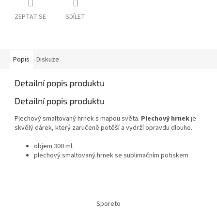
ZEPTAT SE
SDÍLET
Popis
Diskuze
Detailní popis produktu
Detailní popis produktu
Plechový smaltovaný hrnek s mapou světa.
Plechový hrnek
je
skvělý dárek, který zaručeně potěší a vydrží opravdu dlouho.
objem 300 ml.
plechový smaltovaný hrnek se sublimačním potiskem
Z
á
Sporeto
p