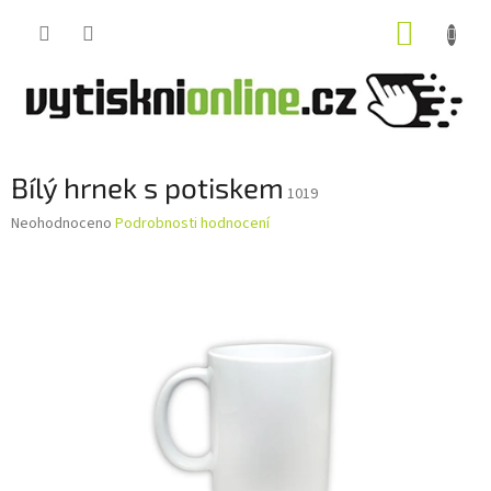
Přejít
NÁKUP
na
obsah
KOŠÍK
Bílý hrnek s potiskem
1019
Průměrné
Neohodnoceno
Podrobnosti hodnocení
hodnocení
produktu
je
0,0
z
5
hvězdiček.