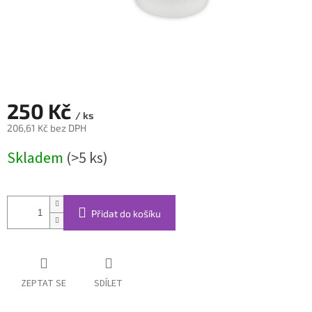
250 Kč
/ ks
206,61 Kč bez DPH
Měrná
Skladem
(>5 ks)
cena:
Přidat do košíku
ZEPTAT SE
SDÍLET