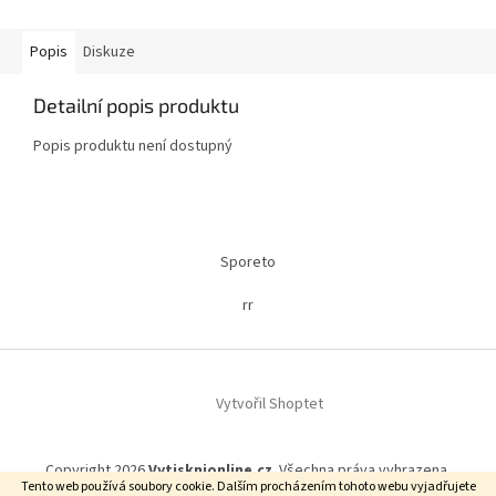
Popis
Diskuze
Detailní popis produktu
Popis produktu není dostupný
Z
á
Sporeto
p
a
rr
t
í
Vytvořil Shoptet
Copyright 2026
Vytisknionline.cz
. Všechna práva vyhrazena.
Tento web používá soubory cookie. Dalším procházením tohoto webu vyjadřujete