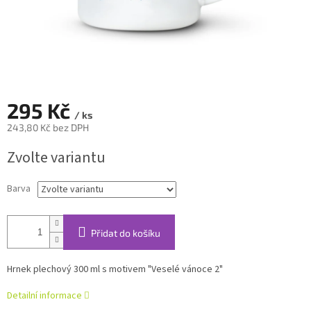
295 Kč
/ ks
243,80 Kč bez DPH
Měrná
Zvolte variantu
cena:
Barva
Přidat do košíku
Hrnek plechový 300 ml s motivem "Veselé vánoce 2"
Detailní informace