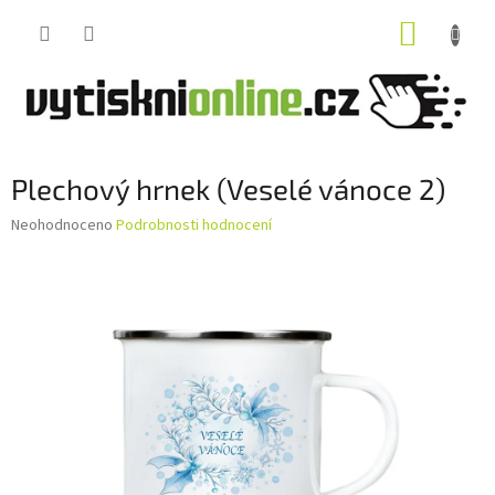
Přejít
NÁKUP
na
obsah
KOŠÍK
Plechový hrnek (Veselé vánoce 2)
Průměrné
Neohodnoceno
Podrobnosti hodnocení
hodnocení
produktu
je
0,0
z
5
hvězdiček.