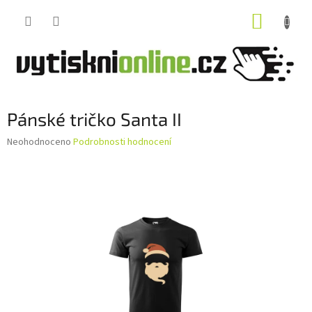
Přejít
NÁKUP
na
obsah
KOŠÍK
Pánské tričko Santa II
Průměrné
Neohodnoceno
Podrobnosti hodnocení
hodnocení
produktu
je
0,0
z
5
hvězdiček.