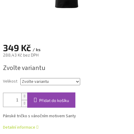
349 Kč
/ ks
288,43 Kč bez DPH
Měrná
Zvolte variantu
cena:
Velikost
Přidat do košíku
Pánské tričko s vánočním motivem Santy
Detailní informace