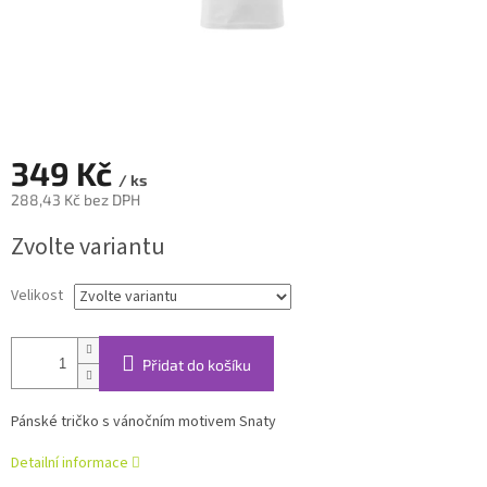
349 Kč
/ ks
288,43 Kč bez DPH
Měrná
Zvolte variantu
cena:
Velikost
Přidat do košíku
Pánské tričko s vánočním motivem Snaty
Detailní informace