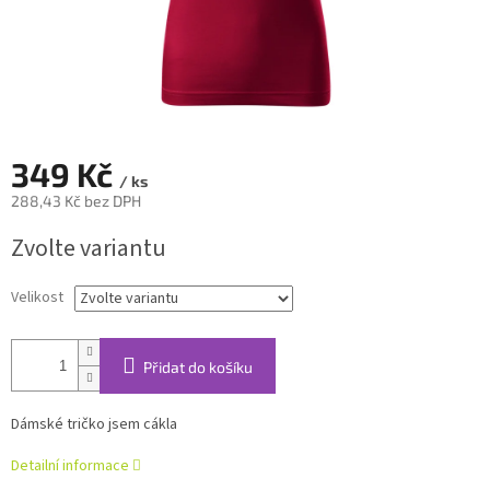
349 Kč
/ ks
288,43 Kč bez DPH
Měrná
Zvolte variantu
cena:
Velikost
Přidat do košíku
Dámské tričko jsem cákla
Detailní informace