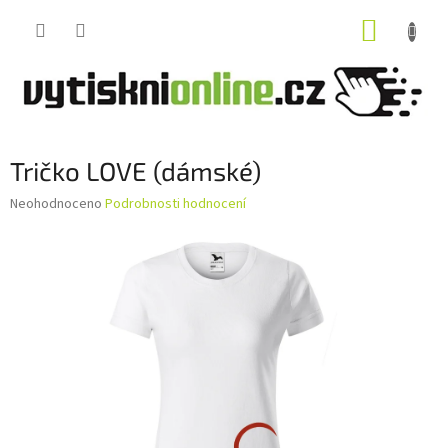
Přejít
NÁKUP
na
obsah
KOŠÍK
Tričko LOVE (dámské)
Průměrné
Neohodnoceno
Podrobnosti hodnocení
hodnocení
produktu
je
0,0
z
5
hvězdiček.