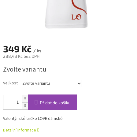
349 Kč
/ ks
288,43 Kč bez DPH
Měrná
Zvolte variantu
cena:
Velikost
Přidat do košíku
Valentýnské tričko LOVE dámské
Detailní informace