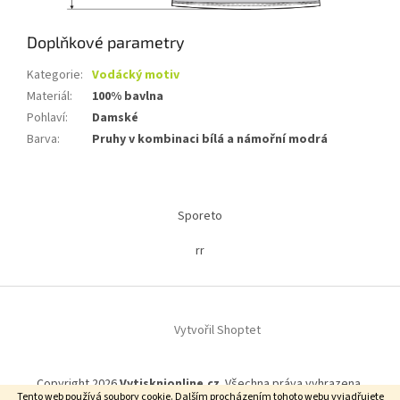
Doplňkové parametry
Kategorie
:
Vodácký motiv
Materiál
:
100% bavlna
Pohlaví
:
Damské
Barva
:
Pruhy v kombinaci bílá a námořní modrá
Z
á
Sporeto
p
a
rr
t
í
Vytvořil Shoptet
Copyright 2026
Vytisknionline.cz
. Všechna práva vyhrazena.
Tento web používá soubory cookie. Dalším procházením tohoto webu vyjadřujete