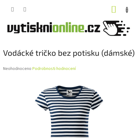
Přejít
NÁKUP
na
obsah
KOŠÍK
Vodácké tričko bez potisku (dámské)
Průměrné
Neohodnoceno
Podrobnosti hodnocení
hodnocení
produktu
je
0,0
z
5
hvězdiček.