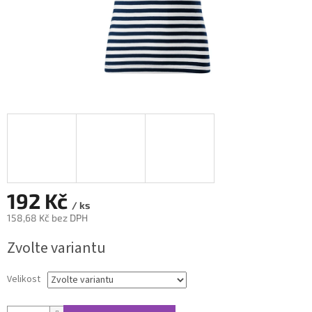
192 Kč
/ ks
158,68 Kč bez DPH
Měrná
Zvolte variantu
cena:
Velikost